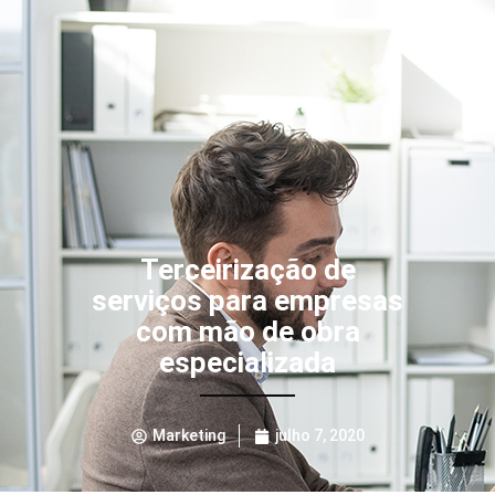
Terceirização de
serviços para empresas
com mão de obra
especializada
Marketing
julho 7, 2020