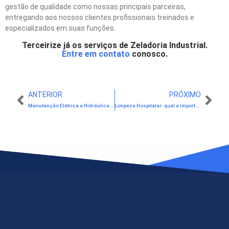
gestão de qualidade como nossas principais parceiras,
entregando aos nossos clientes profissionais treinados e
especializados em suas funções.
Terceirize já os serviços de Zeladoria Industrial.
Entre em contato
conosco.
ANTERIOR
PRÓXIMO
Manutenção Elétrica e Hidráulica: vale a pena terceirizar? Saiba mais neste artigo
Limpeza Hospitalar: qual a importância de contratar uma empresa terceirizada especializada?