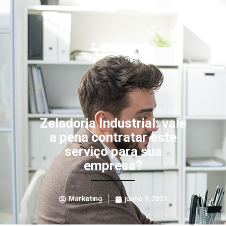
Zeladoria Industrial: vale
a pena contratar este
serviço para sua
empresa?
Marketing
junho 9, 2021