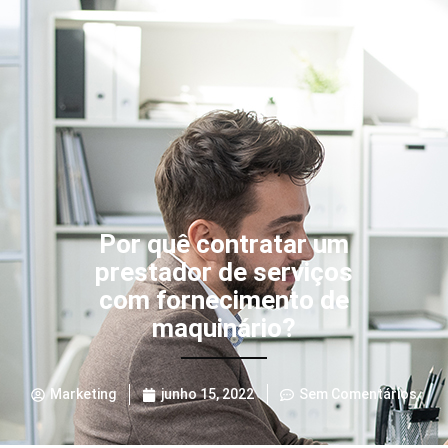
Por quê contratar um
prestador de serviços
com fornecimento de
maquinário?
Marketing
junho 15, 2022
Sem Comentários