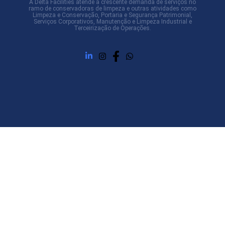
A Delta Facilities atende à crescente demanda de serviços no
ramo de conservadoras de limpeza e outras atividades como
Limpeza e Conservação, Portaria e Segurança Patrimonial,
Serviços Corporativos, Manutenção e Limpeza Industrial e
Terceirização de Operações.
Navegação rápida
Inicio